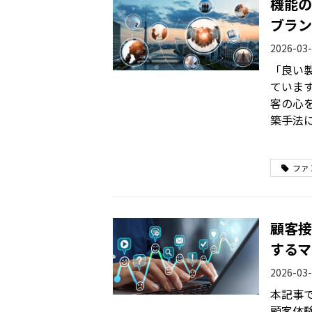
機能の
ブラン
2026-03-
「良い
ていま
客の心
築手法
ファ
顧客接
するマ
2026-03-
本記事
顧客体