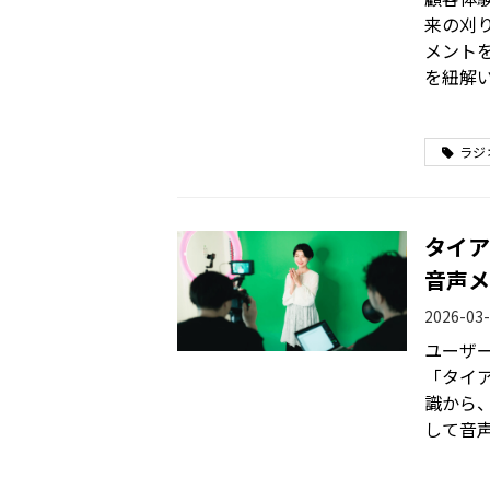
来の刈
メント
を紐解
ラジ
タイア
音声メ
2026-03-
ユーザ
「タイ
識から、
して音