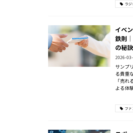
ラジ
イベン
鉄則｜
の秘訣
2026-03-
サンプ
る貴重
「売れ
よる体
ファ