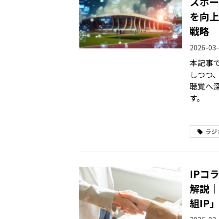
スポー
を向上
戦略
2026-03-
本記事
しつつ
聴覚へ
す。
ラジ
IPコ
解説｜
組IP