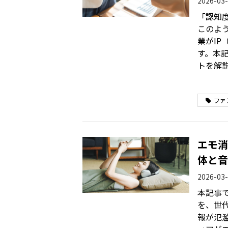
2026-03-
「認知
このよ
業がI
す。本
トを解
ファ
エモ消
体と音
2026-03-
本記事
を、世
報が氾