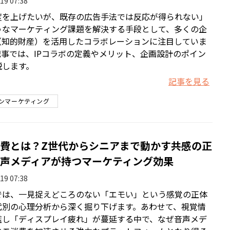
19 07:38
度を上げたいが、既存の広告手法では反応が得られない」
うなマーケティング課題を解決する手段として、多くの企
P（知的財産）を活用したコラボレーションに注目していま
記事では、IPコラボの定義やメリット、企画設計のポイン
説します。
記事を見る
ンマーケティング
費とは？Z世代からシニアまで動かす共感の正
声メディアが持つマーケティング効果
19 07:38
では、一見捉えどころのない「エモい」という感覚の正体
代別の心理分析から深く掘り下げます。あわせて、視覚情
濫し「ディスプレイ疲れ」が蔓延する中で、なぜ音声メデ