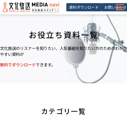
資料ダウンロード
お問い合わせ
サービス一覧
選ばれる理由
お役立ち資料一覧
導入事例 ・活用事例
文化放送のリスナーを知りたい、人気番組を知りたい方のためのわかり
やすい資料が
お役立ち記事
無料でダウンロード
できます。
お知らせ
セミナー
よくあるご質問
会員登録
カテゴリ一覧