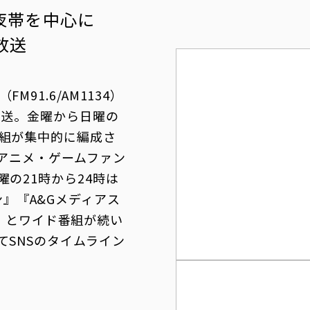
夜帯を中心に
放送
91.6/AM1134）
放送。金曜から日曜の
組が集中的に編成さ
でアニメ・ゲームファン
の21時から24時は
ジソン』『A&Gメディアス
NE』とワイド番組が続い
てSNSのタイムライン