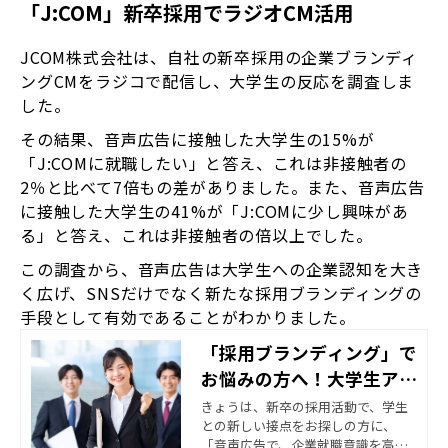
「J:COM」新卒採用でラジオCM活用
JCOM株式会社は、自社の新卒採用の企業ブランディ
ングCMをラジコで配信し、大学生の反応を調査しま
した。
その結果、音声広告に接触した大学生の15%が
「J:COMに就職したい」と答え、これは非接触者の
2％と比べて7倍もの差がありました。また、音声広告
に接触した大学生の41%が「J:COMに少し興味があ
る」と答え、これは非接触者の倍以上でした。
この調査から、音声広告は大学生への企業認知を大き
く広げ、SNSだけでなく新たな採用ブランディングの
手段として有効であることがわかりました。
「採用ブランディング」で
お悩みの方へ！大学生アン
ケート調査からみえた音声
きょうは、新卒の採用活動で、学生
との新しい接点をお探しの方に、
広告の効果
「音声広告で、企業就職意識を高め