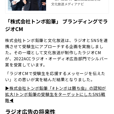
た」調査データをご紹介します。 特
文化放送メディアナビ
に、採用活動の入口である「学生の
（企業）認知」に課題をお持ちの方
は、ぜひお読みいただければ幸いで
「株式会社トンボ鉛筆」 ブランディングでラ
す。
ジオCM
株式会社トンボ鉛筆と文化放送は、ラジオとSNSを連
携させて受験生にアプローチする企画を実施しまし
た。その一環として文化放送が制作したラジオCM
が、2022ACCラジオ・オーディオ広告部門でシルバー
賞を受賞しています。
「ラジオCMで受験生を応援するメッセージを伝えた
い」との思いが実を結んだ結果となりました。
▶株式会社トンボ鉛筆「#トンボは勝ち虫」の認知が
拡大!トンボ鉛筆の受験生をターゲットにしたSNS戦
略◀
ラジオ広告の将来性