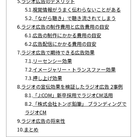
5.
ラジオ広告のデメリット
5.1.
視覚情報がうまく伝わらないことがある
5.2.
「ながら聴き」で聴き流されてしまう
6.
ラジオ広告の制作費用と広告費用の目安
6.1.
広告の制作にかかる費用の目安
6.2.
広告配信にかかる費用の目安
7.
ラジオ広告で期待できる広告効果
7.1.
リーセンシー効果
7.2.
イメージャリー・トランスファー効果
7.3.
押し上げ効果
8.
ラジオの宣伝効果を検証したラジオ広告 2事例
8.1.
「J:COM」新卒採用でラジオCM活用
8.2.
「株式会社トンボ鉛筆」 ブランディングで
ラジオCM
9.
ラジオ広告の将来性
10.
まとめ