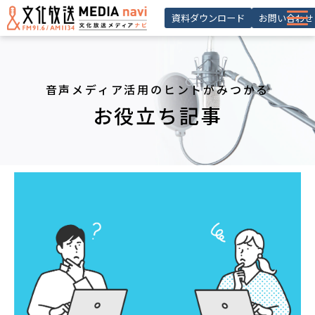
資料ダウンロード
お問い合わせ
サービス一覧
選ばれる理由
音声メディア活用のヒントがみつかる
導入事例 ・活用事例
お役立ち記事
お役立ち記事
お知らせ
セミナー
よくあるご質問
会員登録