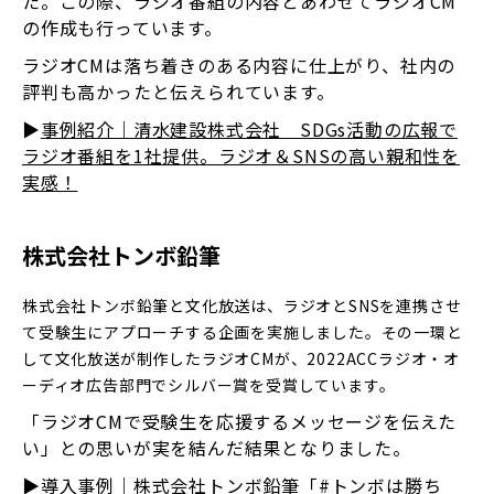
た。この際、ラジオ番組の内容とあわせてラジオCM
の作成も行っています。
ラジオCMは落ち着きのある内容に仕上がり、社内の
評判も高かったと伝えられています。
▶
事例紹介｜清水建設株式会社 SDGs活動の広報で
ラジオ番組を1社提供。ラジオ＆SNSの高い親和性を
実感！
株式会社トンボ鉛筆
株式会社トンボ鉛筆と文化放送は、ラジオとSNSを連携させ
て受験生にアプローチする企画を実施しました。その一環と
して文化放送が制作したラジオCMが、2022ACCラジオ・オ
ーディオ広告部門でシルバー賞を受賞しています。
「ラジオCMで受験生を応援するメッセージを伝えた
い」との思いが実を結んだ結果となりました。
▶
導入事例｜株式会社トンボ鉛筆「#トンボは勝ち