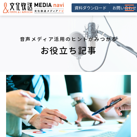
資料ダウンロード
お問い合わせ
サービス一覧
選ばれる理由
音声メディア活用のヒントがみつかる
導入事例 ・活用事例
お役立ち記事
お役立ち記事
お知らせ
セミナー
よくあるご質問
会員登録