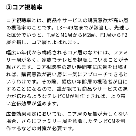
②コア視聴率
コア視聴率とは、商品やサービスの購買意欲が高い層
の視聴率のことです。13～49歳までが該当し、先述し
た区分でいうと、T層とM1層からM2層、F1層からF2
層を指し、コア層とよばれます。
幅広い年代から構成されるコア層のなかには、ファミ
リー層が多く、家族でテレビを視聴していることが予
想されます。コア視聴率の高い時間帯に広告を出稿す
れば、購買意欲が高い層に一気にアプローチできると
いうわけです。その際、幅広い年齢層の視聴者が目に
することになるので、誰が観ても商品やサービスの魅
力が伝わるようなテレビCMが制作できれば、より高
い宣伝効果が望めます。
広告効果測定においても、コア層の反響が芳しくない
場合、さらにファミリー層を意識したテレビCMを制
作するなどの対策が必要です。