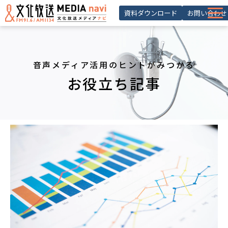
資料ダウンロード
お問い合わせ
サービス一覧
選ばれる理由
音声メディア活用のヒントがみつかる
導入事例 ・活用事例
お役立ち記事
お役立ち記事
お知らせ
セミナー
よくあるご質問
会員登録