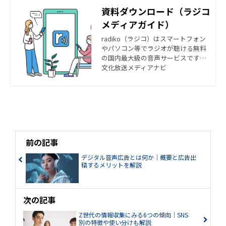
資料ダウンロード（ラジコ
メディアガイド）
radiko（ラジコ）はスマートフォン
やパソコン等でラジオが聴ける無料
の国内最大級の音声サービスです。 r
adiko（ラジコ）のリスナーの特徴な
文化放送メディアナビ
どがわかる資料です。
前の記事
デジタル音声広告とは何か｜概要と広告出
稿するメリットを解説
次の記事
Z世代の情報収集にみる6つの傾向｜SNS
別の特徴や使い分けも解説