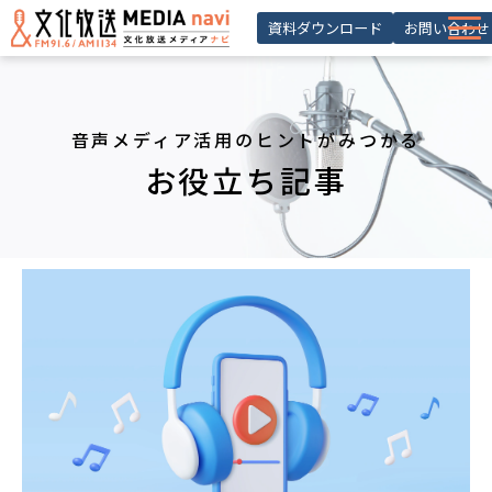
資料ダウンロード
お問い合わせ
サービス一覧
選ばれる理由
音声メディア活用のヒントがみつかる
導入事例 ・活用事例
お役立ち記事
お役立ち記事
お知らせ
セミナー
よくあるご質問
会員登録