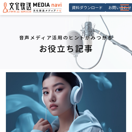
資料ダウンロード
お問い合わせ
サービス一覧
選ばれる理由
音声メディア活用のヒントがみつかる
導入事例 ・活用事例
お役立ち記事
お役立ち記事
お知らせ
セミナー
よくあるご質問
会員登録