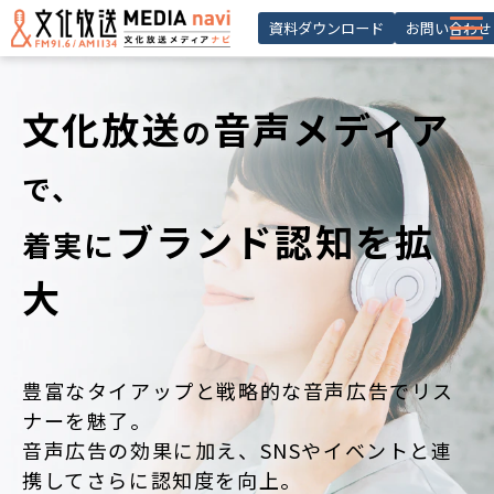
資料ダウンロード
お問い合わせ
サービス一覧
文化放送
音声メディア
の
選ばれる理由
導入事例 ・活用事例
で、
お役立ち記事
ブランド認知
を
拡
着実
に
お知らせ
大
セミナー
よくあるご質問
豊富なタイアップと戦略的な音声広告でリス
会員登録
ナーを魅了。
音声広告の効果に加え、SNSやイベントと連
携してさらに認知度を向上。