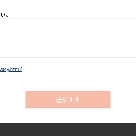
さい。
ivacy.html
)