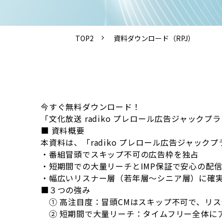
TOP2
資料ダウンロード（RPJ）
今すぐ無料ダウンロード！
「文化放送 radiko プレロール広告ジャッ
■ 資料概要
本資料は、「radiko プレロール広告ジャッ
・番組冒頭でスキップ不可の広告枠を独占
・短期間での大量リーチとIMP保証で安心の配
・幅広いリスナー層（若年層～シニア層）に確
■３つの強み
① 高注目度：冒頭CMはスキップ不可で、リ
② 短期間で大量リーチ：タイムフリー全体に